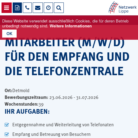
NAVIGATION ÖFFNEN
Für Bewerber
Stellenangebote
Diese Website verwendet ausschließlich Cookies, die für deren Betrieb
unbedingt notwendig sind.
Weitere Informationen
OK
MITARBEITER (M/W/D)
FÜR DEN EMPFANG UND
DIE TELEFONZENTRALE
Ort:
Detmold
Bewerbungszeitraum:
23.06.2026 - 31.07.2026
Wochenstunden:
39
IHR AUFGABEN:
Entgegennahme und Weiterleitung von Telefonaten
Empfang und Betreuung von Besuchern