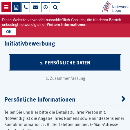
NAVIGATION ÖFFNEN
Für Bewerber
Stellenangebote
Initiativbewerbung
Diese Website verwendet ausschließlich Cookies, die für deren Betrieb
unbedingt notwendig sind.
Weitere Informationen
OK
Initiativbewerbung
1. PERSÖNLICHE DATEN
2. Zusammenfassung
Persönliche Informationen
Teilen Sie uns hier bitte die Details zu Ihrer Person mit.
Notwendig ist die Angabe Ihres Namens sowie mindestens einer
Kontaktinformation, z. B. der Telefonnummer, E-Mail-Adresse