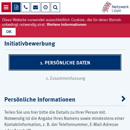
NAVIGATION ÖFFNEN
Für Bewerber
Stellenangebote
Initiativbewerbung
Diese Website verwendet ausschließlich Cookies, die für deren Betrieb
unbedingt notwendig sind.
Weitere Informationen
OK
Initiativbewerbung
1. PERSÖNLICHE DATEN
2. Zusammenfassung
Persönliche Informationen
Teilen Sie uns hier bitte die Details zu Ihrer Person mit.
Notwendig ist die Angabe Ihres Namens sowie mindestens einer
Kontaktinformation, z. B. der Telefonnummer, E-Mail-Adresse