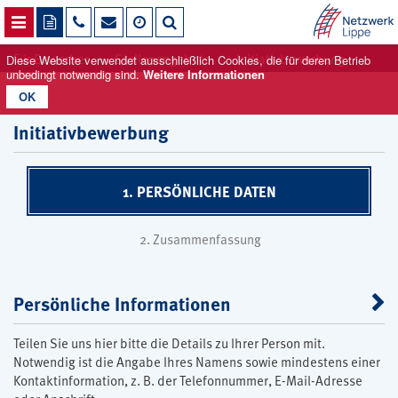
NAVIGATION ÖFFNEN
Für Bewerber
Stellenangebote
Initiativbewerbung
Diese Website verwendet ausschließlich Cookies, die für deren Betrieb
unbedingt notwendig sind.
Weitere Informationen
OK
Initiativbewerbung
1. PERSÖNLICHE DATEN
2. Zusammenfassung
Persönliche Informationen
Teilen Sie uns hier bitte die Details zu Ihrer Person mit.
Notwendig ist die Angabe Ihres Namens sowie mindestens einer
Kontaktinformation, z. B. der Telefonnummer, E-Mail-Adresse