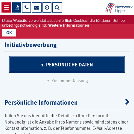
NAVIGATION ÖFFNEN
Für Bewerber
Stellenangebote
Initiativbewerbung
Diese Website verwendet ausschließlich Cookies, die für deren Betrieb
unbedingt notwendig sind.
Weitere Informationen
OK
Initiativbewerbung
1. PERSÖNLICHE DATEN
2. Zusammenfassung
Persönliche Informationen
Teilen Sie uns hier bitte die Details zu Ihrer Person mit.
Notwendig ist die Angabe Ihres Namens sowie mindestens einer
Kontaktinformation, z. B. der Telefonnummer, E-Mail-Adresse