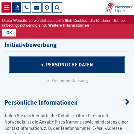
NAVIGATION ÖFFNEN
Für Bewerber
Stellenangebote
Initiativbewerbung
Diese Website verwendet ausschließlich Cookies, die für deren Betrieb
unbedingt notwendig sind.
Weitere Informationen
OK
Initiativbewerbung
1. PERSÖNLICHE DATEN
2. Zusammenfassung
Persönliche Informationen
Teilen Sie uns hier bitte die Details zu Ihrer Person mit.
Notwendig ist die Angabe Ihres Namens sowie mindestens einer
Kontaktinformation, z. B. der Telefonnummer, E-Mail-Adresse