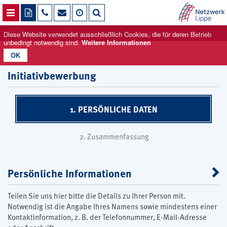
NAVIGATION ÖFFNEN
Für Bewerber
Stellenangebote
Initiativbewerbung
Diese Website verwendet ausschließlich Cookies, die für deren Betrieb
unbedingt notwendig sind.
Weitere Informationen
OK
Initiativbewerbung
1. PERSÖNLICHE DATEN
2. Zusammenfassung
Persönliche Informationen
Teilen Sie uns hier bitte die Details zu Ihrer Person mit.
Notwendig ist die Angabe Ihres Namens sowie mindestens einer
Kontaktinformation, z. B. der Telefonnummer, E-Mail-Adresse