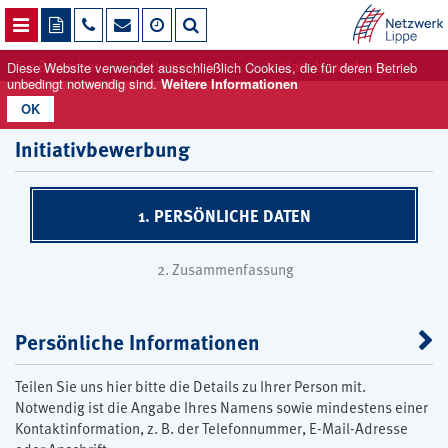
NAVIGATION ÖFFNEN
Für Bewerber
Stellenangebote
Initiativbewerbung
Diese Website verwendet ausschließlich Cookies, die für deren Betrieb
unbedingt notwendig sind.
Weitere Informationen
OK
Initiativbewerbung
1. PERSÖNLICHE DATEN
2. Zusammenfassung
Persönliche Informationen
Teilen Sie uns hier bitte die Details zu Ihrer Person mit.
Notwendig ist die Angabe Ihres Namens sowie mindestens einer
Kontaktinformation, z. B. der Telefonnummer, E-Mail-Adresse